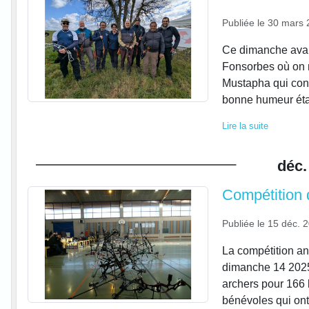
Publiée le
30 mars 
Ce dimanche avait
Fonsorbes où on r
Mustapha qui concou
bonne humeur éta
Lire la suite
déc.
Compétition 
Publiée le
15 déc. 
La compétition an
dimanche 14 2025
archers pour 166 
bénévoles qui ont 