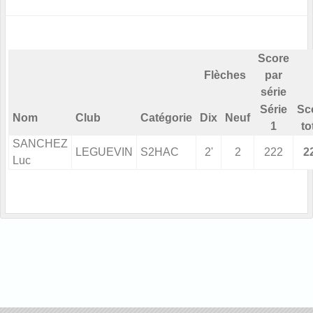
Score
Flèches
par
série
Série
Sc
Nom
Club
Catégorie
Dix
Neuf
1
to
SANCHEZ
LEGUEVIN
S2HAC
2'
2
222
2
Luc